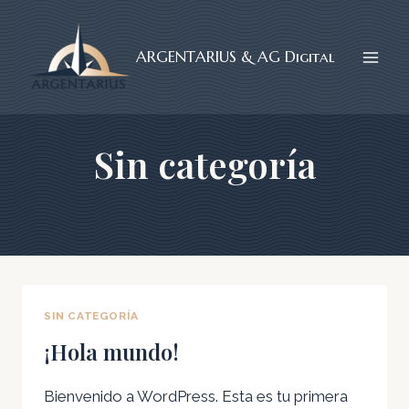
Skip
to
ARGENTARIUS & AG Digital
content
Sin categoría
SIN CATEGORÍA
¡Hola mundo!
Bienvenido a WordPress. Esta es tu primera